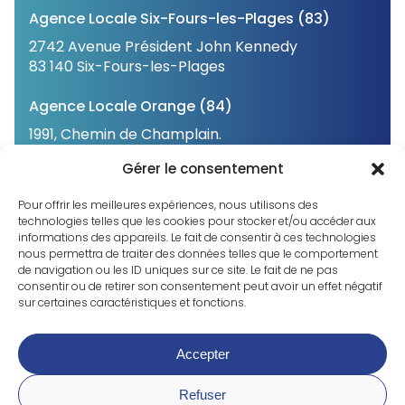
Agence Locale Six-Fours-les-Plages (83)
2742 Avenue Président John Kennedy
83 140 Six-Fours-les-Plages
Agence Locale Orange (84)
1991, Chemin de Champlain.
84 100 Orange
Gérer le consentement
Agence Locale Châteauvieux (05)
Pour offrir les meilleures expériences, nous utilisons des
31 Avenue de Bure
technologies telles que les cookies pour stocker et/ou accéder aux
informations des appareils. Le fait de consentir à ces technologies
05 000 Châteauvieux
nous permettra de traiter des données telles que le comportement
de navigation ou les ID uniques sur ce site. Le fait de ne pas
consentir ou de retirer son consentement peut avoir un effet négatif
sur certaines caractéristiques et fonctions.
©2023 CNPH. Tous droits réservés
Accepter
Mentions légales
Déclaration de confidentialité
Refuser
Politique de cookies