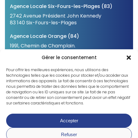
Agence Locale Six-Fours-les-Plages (83)
2742 Avenue Président John Kennedy
83 140 Six-Fours-les-Plages
Agence Locale Orange (84)
1991, Chemin de Champlain.
84 100 Orange
Gérer le consentement
Agence Locale Châteauvieux (05)
Pour offrir les meilleures expériences, nous utilisons des
31 Avenue de Bure
technologies telles que les cookies pour stocker et/ou accéder aux
informations des appareils. Le fait de consentir à ces technologies
05 000 Châteauvieux
nous permettra de traiter des données telles que le comportement
de navigation ou les ID uniques sur ce site. Le fait de ne pas
consentir ou de retirer son consentement peut avoir un effet négatif
sur certaines caractéristiques et fonctions.
©2023 CNPH. Tous droits réservés
Accepter
Mentions légales
Déclaration de confidentialité
Refuser
Politique de cookies