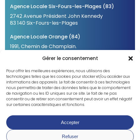
Agence Locale Six-Fours-les-Plages (83)
2742 Avenue Président John Kennedy
83 140 Six-Fours-les-Plages
Agence Locale Orange (84)
1991, Chemin de Champlain.
84 100 Orange
Gérer le consentement
Agence Locale Châteauvieux (05)
Pour offrir les meilleures expériences, nous utilisons des
31 Avenue de Bure
technologies telles que les cookies pour stocker et/ou accéder aux
informations des appareils. Le fait de consentir à ces technologies
05 000 Châteauvieux
nous permettra de traiter des données telles que le comportement
de navigation ou les ID uniques sur ce site. Le fait de ne pas
consentir ou de retirer son consentement peut avoir un effet négatif
sur certaines caractéristiques et fonctions.
©2023 CNPH. Tous droits réservés
Accepter
Mentions légales
Déclaration de confidentialité
Refuser
Politique de cookies